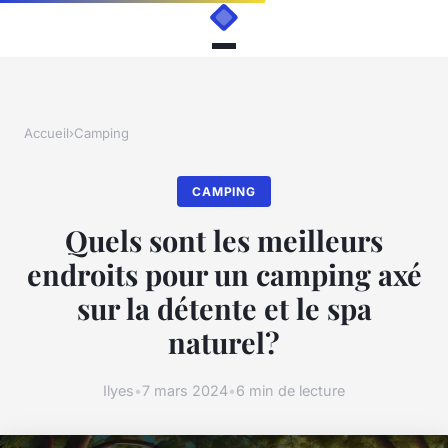
Accueil
›
Camping
CAMPING
Quels sont les meilleurs
endroits pour un camping axé
sur la détente et le spa
naturel?
Ilyes
•
7 mars 2024
•
6 min de lecture