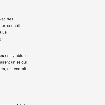
avec des
oux enrichit
à La
ges
les
en symbiose
surent un séjour
res
, cet endroit