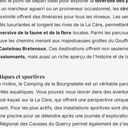
est le point de départ idéal pour explorer la
diversité des 
un marcheur aguerri ou un promeneur occasionnel, les
cir
oximité offrent des itinéraires pour tous les niveaux. Les se
rêts luxuriantes et longent les rives de la La Cère, permettan
rsive de la faune et de la flore
locales. Parmi les parcou
uve les chemins menant aux majestueuses grottes du Gouff
Castelnau Bretenoux
. Ces destinations offrent non seulem
ssionnants
, mais aussi un riche aperçu de l'histoire et de l
tiques et sportives
 rivière, le Camping de la Bourgnatelle est un véritable par
vités aquatiques. Vous pouvez vous lancer dans des aventur
noë-kayak sur la La Cère, qui offrent une perspective unique
nt. Pour les plus actifs, des installations sportives sont di
une piscine pour se détendre après une journée d'exploratio
 Régional des Causses du Quercy permet également de s'es