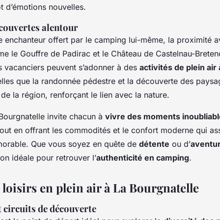
t d’émotions nouvelles.
écouvertes alentour
e enchanteur offert par le camping lui-même, la proximité 
me le Gouffre de Padirac et le Château de Castelnau-Breten
es vacanciers peuvent s’adonner à des
activités de plein air 
telles que la randonnée pédestre et la découverte des paysa
de la région, renforçant le lien avec la nature.
ourgnatelle invite chacun à
vivre des moments inoubliab
tout en offrant les commodités et le confort moderne qui as
morable. Que vous soyez en quête de
détente
ou d’
aventu
ion idéale pour retrouver l’
authenticité en camping
.
t loisirs en plein air à La Bourgnatelle
 circuits de découverte