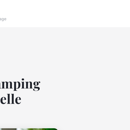
age
camping
elle