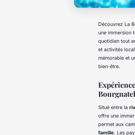
Découvrez La Bo
une immersion to
quotidien tout e
et activités lo
mémorable et uni
bien-être.
Expérience
Bourgnatel
Situé entre la
ri
offre une immer
permet aux camp
famille
. Les pay