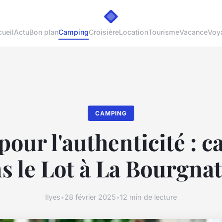
ueil
Actu
Bon plan
Camping
Croisière
Location
Tourisme
Vacance
Voy
CAMPING
pour l'authenticité : 
s le Lot à La Bourgnat
Ilyes
•
28 février 2025
•
12 min de lecture