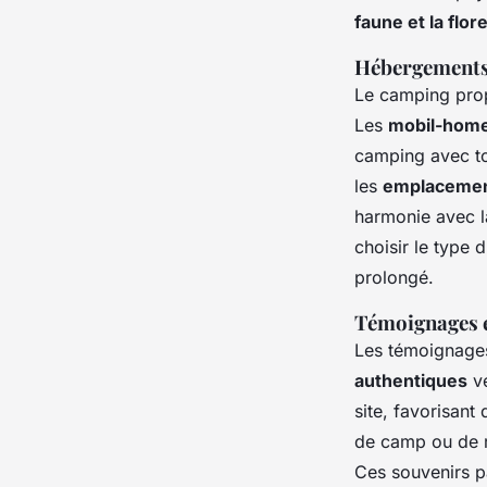
faune et la flor
Hébergements 
Le camping prop
Les
mobil-hom
camping avec tou
les
emplacemen
harmonie avec la
choisir le type 
prolongé.
Témoignages e
Les témoignage
authentiques
vé
site, favorisant
de camp ou de ré
Ces souvenirs pa