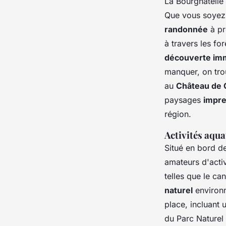
La Bourgnatelle 
Que vous soyez 
randonnée
à pr
à travers les fo
découverte imme
manquer, on tro
au
Château de 
paysages
impre
région.
Activités aqua
Situé en bord de
amateurs d'acti
telles que le ca
naturel
environna
place, incluant 
du Parc Naturel