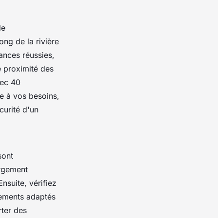
de
ong de la rivière
ances réussies,
e proximité des
vec 40
e à vos besoins,
curité d'un
sont
ergement
Ensuite, vérifiez
tements adaptés
rter des