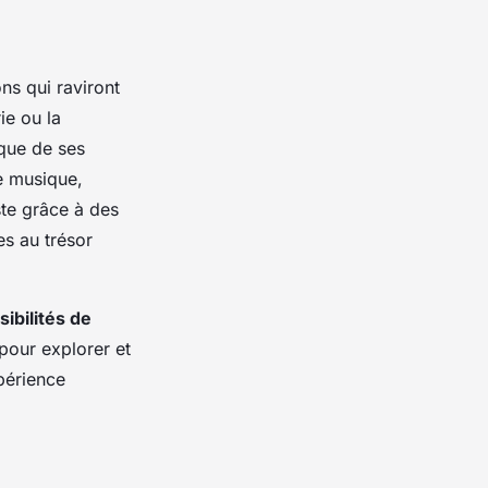
ns qui raviront
ie ou la
ique de ses
e musique,
ste grâce à des
es au trésor
sibilités de
pour explorer et
périence