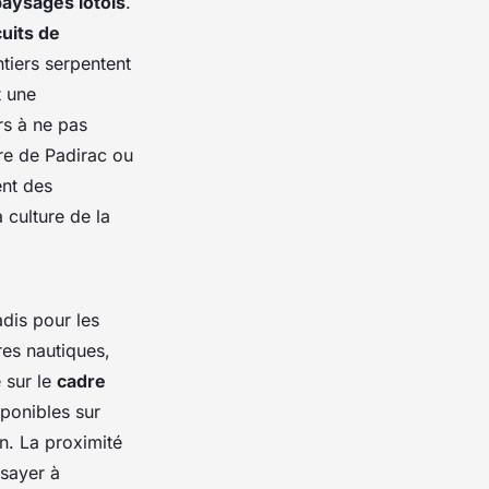
paysages lotois
.
cuits de
ntiers serpentent
t une
rs à ne pas
re de Padirac ou
ent des
a culture de la
adis pour les
es nautiques,
 sur le
cadre
sponibles sur
n. La proximité
sayer à