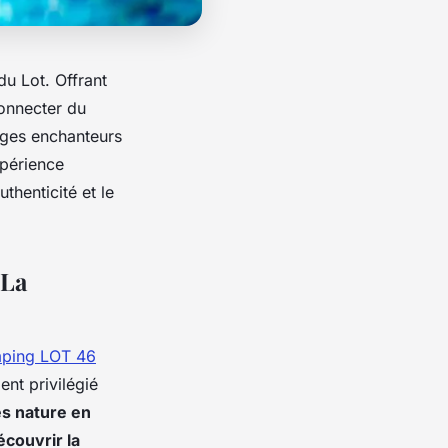
u Lot. Offrant
connecter du
sages enchanteurs
xpérience
henticité et le
 La
ping LOT 46
nt privilégié
s nature en
écouvrir la