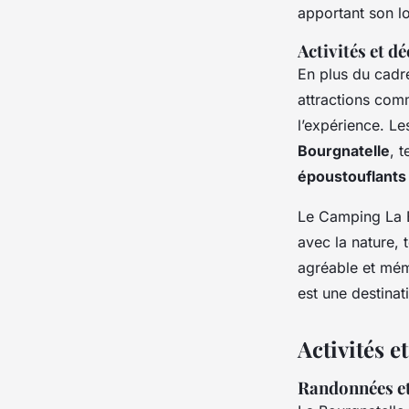
apportant son lo
Activités et d
En plus du cadr
attractions com
l’expérience. L
Bourgnatelle
, 
époustouflants
Le Camping La B
avec la nature, 
agréable et mé
est une destinat
Activités e
Randonnées et