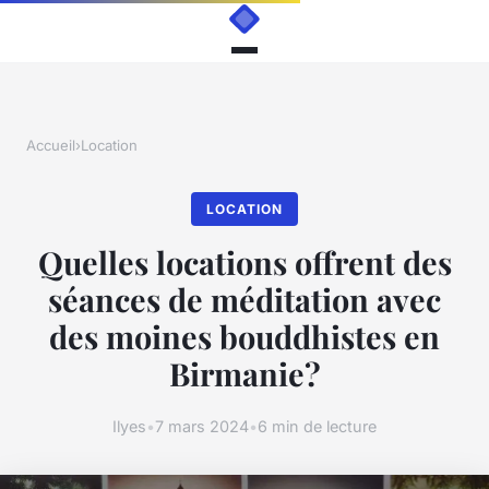
Accueil
›
Location
LOCATION
Quelles locations offrent des
séances de méditation avec
des moines bouddhistes en
Birmanie?
Ilyes
•
7 mars 2024
•
6 min de lecture