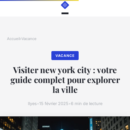
Accueil
›
Vacance
VACANCE
Visiter new york city : votre
guide complet pour explorer
la ville
Ilyes
•
15 février 2025
•
6 min de lecture